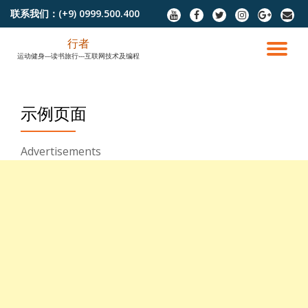
联系我们：
(+9) 0999.500.400
fa-
fa-
fa-
fa-
fa-
fa-
youtube
facebook
twitter
instagram
google-
envel
跳
plus
行者
至
切
运动健身---读书旅行---互联网技术及编程
内
容
换
示例页面
导
航
Advertisements