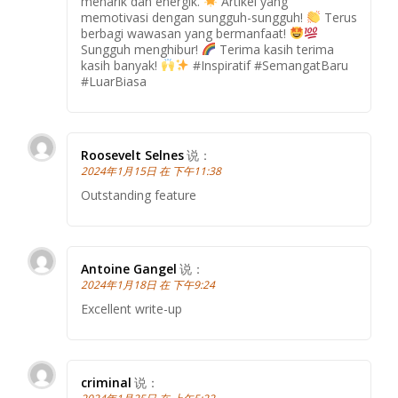
menarik dan energik.
Artikel yang
memotivasi dengan sungguh-sungguh!
Terus
berbagi wawasan yang bermanfaat!
Sungguh menghibur!
Terima kasih terima
kasih banyak!
#Inspiratif #SemangatBaru
#LuarBiasa
Roosevelt Selnes
说：
2024年1月15日 在 下午11:38
Outstanding feature
Antoine Gangel
说：
2024年1月18日 在 下午9:24
Excellent write-up
criminal
说：