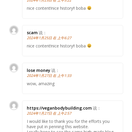
2024年1月25日 在 上午5:22
nice content!nice history!! boba
scam
说：
2024年1月25日 在 上午6:27
nice content!nice history!! boba
lose money
说：
2024年1月27日 在 上午1:33
wow, amazing
https://veganbodybuilding.com
说：
2024年1月27日 在 上午2:57
I would like to thank you for the efforts you
have put in penning this website.
I really hope to see the same high-grade blog