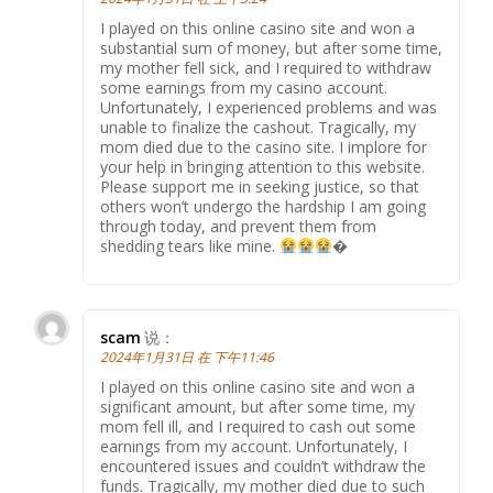
I played on this online casino site and won a
substantial sum of money, but after some time,
my mother fell sick, and I required to withdraw
some earnings from my casino account.
Unfortunately, I experienced problems and was
unable to finalize the cashout. Tragically, my
mom died due to the casino site. I implore for
your help in bringing attention to this website.
Please support me in seeking justice, so that
others won’t undergo the hardship I am going
through today, and prevent them from
shedding tears like mine.
�
scam
说：
2024年1月31日 在 下午11:46
I played on this online casino site and won a
significant amount, but after some time, my
mom fell ill, and I required to cash out some
earnings from my account. Unfortunately, I
encountered issues and couldn’t withdraw the
funds. Tragically, my mother died due to such