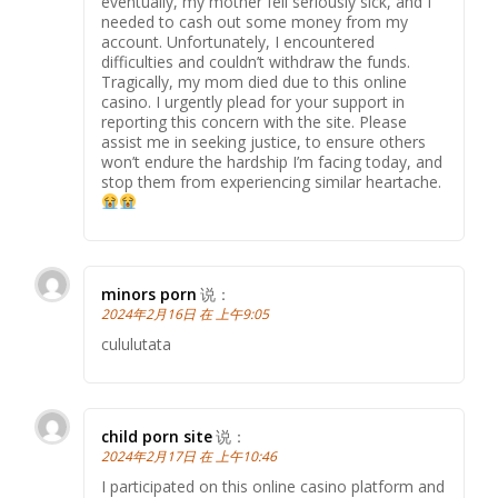
eventually, my mother fell seriously sick, and I
needed to cash out some money from my
account. Unfortunately, I encountered
difficulties and couldn’t withdraw the funds.
Tragically, my mom died due to this online
casino. I urgently plead for your support in
reporting this concern with the site. Please
assist me in seeking justice, to ensure others
won’t endure the hardship I’m facing today, and
stop them from experiencing similar heartache.
minors porn
说：
2024年2月16日 在 上午9:05
cululutata
child porn site
说：
2024年2月17日 在 上午10:46
I participated on this online casino platform and