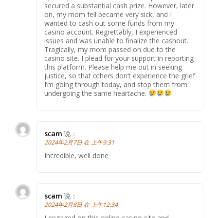
secured a substantial cash prize. However, later
on, my mom fell became very sick, and I
wanted to cash out some funds from my
casino account. Regrettably, I experienced
issues and was unable to finalize the cashout.
Tragically, my mom passed on due to the
casino site. I plead for your support in reporting
this platform. Please help me out in seeking
justice, so that others don’t experience the grief
I’m going through today, and stop them from
undergoing the same heartache.
scam
说：
2024年2月7日 在 上午9:31
Incredible, well done
scam
说：
2024年2月8日 在 上午12:34
I engaged on this online casino site and