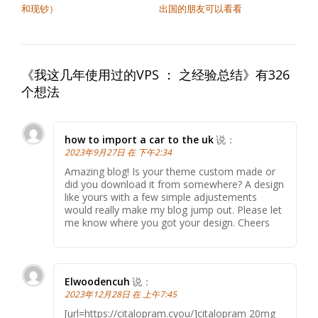
和现钞）
出国的朋友可以看看
《
我这几年使用过的VPS ： 之经验总结
》有326
个想法
how to import a car to the uk
说：
2023年9月27日 在 下午2:34
Amazing blog! Is your theme custom made or
did you download it from somewhere? A design
like yours with a few simple adjustements
would really make my blog jump out. Please let
me know where you got your design. Cheers
Elwoodencuh
说：
2023年12月28日 在 上午7:45
[url=https://citalopram.cyou/]citalopram 20mg