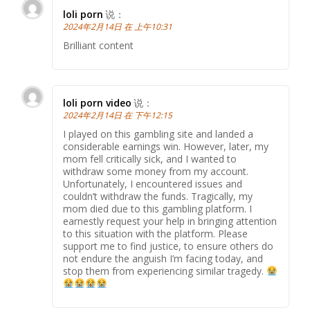
loli porn
说：
2024年2月14日 在 上午10:31
Brilliant content
loli porn video
说：
2024年2月14日 在 下午12:15
I played on this gambling site and landed a
considerable earnings win. However, later, my
mom fell critically sick, and I wanted to
withdraw some money from my account.
Unfortunately, I encountered issues and
couldn’t withdraw the funds. Tragically, my
mom died due to this gambling platform. I
earnestly request your help in bringing attention
to this situation with the platform. Please
support me to find justice, to ensure others do
not endure the anguish I’m facing today, and
stop them from experiencing similar tragedy.