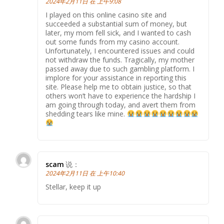
2024年2月11日 在 上午9:08
I played on this online casino site and
succeeded a substantial sum of money, but
later, my mom fell sick, and I wanted to cash
out some funds from my casino account.
Unfortunately, I encountered issues and could
not withdraw the funds. Tragically, my mother
passed away due to such gambling platform. I
implore for your assistance in reporting this
site. Please help me to obtain justice, so that
others won’t have to experience the hardship I
am going through today, and avert them from
shedding tears like mine.
scam
说：
2024年2月11日 在 上午10:40
Stellar, keep it up