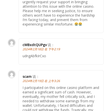
urgently request your support in bringing
attention to this issue with the online casino.
Please help me in seeking justice, to ensure
others won’t have to experience the hardship
I’m facing today, and prevent them from
experiencing similar misfortune.
cWBxdtQUPgv
说：
2024年2月18日 在 下午2:19
udngAbfkIrCxo
scam
说：
2024年2月19日 在 上午3:26
I participated on this online casino platform and
earned a significant sum of cash. However,
eventually, my mother fell critically sick, and I
needed to withdraw some earnings from my
wallet. Unfortunately, I faced difficulties and
could not withdraw the funds. Tragically, my