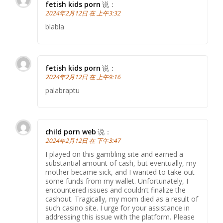
fetish kids porn
说：
2024年2月12日 在 上午3:32
blabla
fetish kids porn
说：
2024年2月12日 在 上午9:16
palabraptu
child porn web
说：
2024年2月12日 在 下午3:47
I played on this gambling site and earned a
substantial amount of cash, but eventually, my
mother became sick, and I wanted to take out
some funds from my wallet. Unfortunately, I
encountered issues and couldn’t finalize the
cashout. Tragically, my mom died as a result of
such casino site. I urge for your assistance in
addressing this issue with the platform. Please