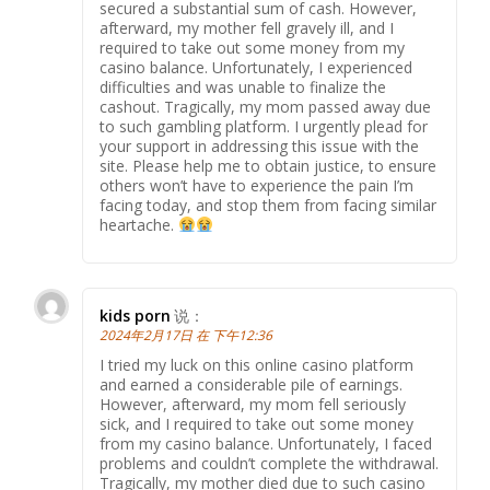
secured a substantial sum of cash. However,
afterward, my mother fell gravely ill, and I
required to take out some money from my
casino balance. Unfortunately, I experienced
difficulties and was unable to finalize the
cashout. Tragically, my mom passed away due
to such gambling platform. I urgently plead for
your support in addressing this issue with the
site. Please help me to obtain justice, to ensure
others won’t have to experience the pain I’m
facing today, and stop them from facing similar
heartache.
kids porn
说：
2024年2月17日 在 下午12:36
I tried my luck on this online casino platform
and earned a considerable pile of earnings.
However, afterward, my mom fell seriously
sick, and I required to take out some money
from my casino balance. Unfortunately, I faced
problems and couldn’t complete the withdrawal.
Tragically, my mother died due to such casino