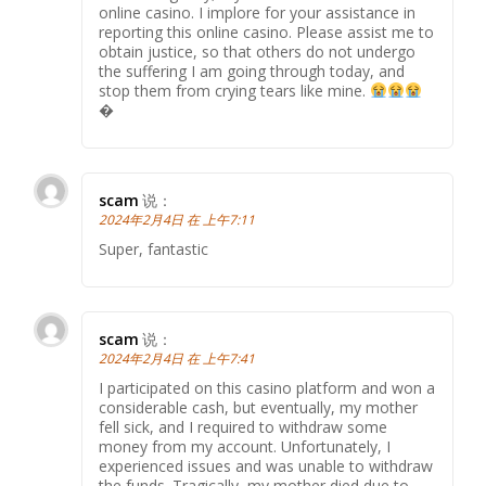
online casino. I implore for your assistance in
reporting this online casino. Please assist me to
obtain justice, so that others do not undergo
the suffering I am going through today, and
stop them from crying tears like mine.
�
scam
说：
2024年2月4日 在 上午7:11
Super, fantastic
scam
说：
2024年2月4日 在 上午7:41
I participated on this casino platform and won a
considerable cash, but eventually, my mother
fell sick, and I required to withdraw some
money from my account. Unfortunately, I
experienced issues and was unable to withdraw
the funds. Tragically, my mother died due to