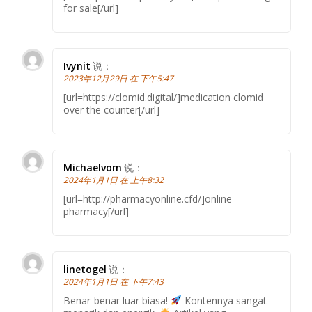
for sale[/url]
Ivynit
说：
2023年12月29日 在 下午5:47
[url=https://clomid.digital/]medication clomid
over the counter[/url]
Michaelvom
说：
2024年1月1日 在 上午8:32
[url=http://pharmacyonline.cfd/]online
pharmacy[/url]
linetogel
说：
2024年1月1日 在 下午7:43
Benar-benar luar biasa!
Kontennya sangat