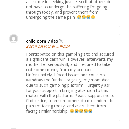
assist me in seeking justice, so that others do
not have to undergo the suffering I’m going
through today, and prevent them from
undergoing the same pain.
child porn video
说：
2024年2月14日 在 上午2:24
I participated on this gambling site and secured
a significant cash win. However, afterward, my
mother fell seriously ill, and I required to take
out some money from my account.
Unfortunately, I faced issues and could not
withdraw the funds. Tragically, my mom died
due to such gambling platform. I urgently ask
for your support in bringing attention to this
matter with the platform. Please support me to
find justice, to ensure others do not endure the
pain I’m facing today, and avert them from
facing similar hardship.