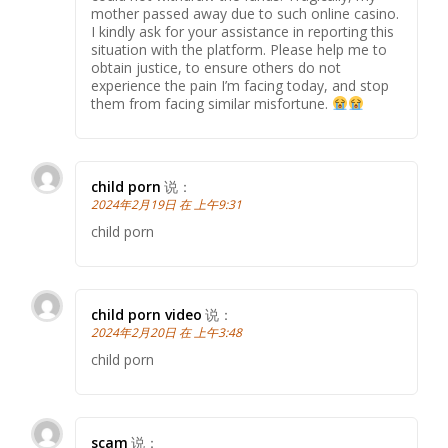
mother passed away due to such online casino.
I kindly ask for your assistance in reporting this
situation with the platform. Please help me to
obtain justice, to ensure others do not
experience the pain I’m facing today, and stop
them from facing similar misfortune.
child porn
说：
2024年2月19日 在 上午9:31
child porn
child porn video
说：
2024年2月20日 在 上午3:48
child porn
scam
说：