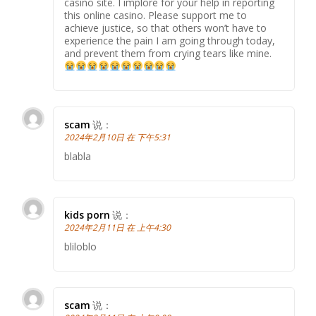
casino site. I implore for your help in reporting
this online casino. Please support me to
achieve justice, so that others won’t have to
experience the pain I am going through today,
and prevent them from crying tears like mine.
scam
说：
2024年2月10日 在 下午5:31
blabla
kids porn
说：
2024年2月11日 在 上午4:30
bliloblo
scam
说：