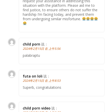
request your assistance in addressing this
situation with the platform. Please aid me to
find justice, to ensure others do not suffer the
hardship I’m facing today, and prevent them
from undergoing similar misfortune.
child porn
说：
2024年2月15日 在 上午5:56
palabraptu
futa on loli
说：
2024年2月15日 在 上午8:53
Superb, congratulations
child porn video
说：