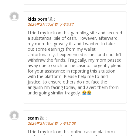
kids porn
说：
2024年2月17日 在 下午9:57
I tried my luck on this gambling site and secured
a substantial pile of cash. However, afterward,
my mom fell gravely ill, and I wanted to take
out some earnings from my wallet.
Unfortunately, I experienced issues and couldn’t
withdraw the funds. Tragically, my mom passed
away due to such online casino. I urgently plead
for your assistance in reporting this situation
with the platform. Please help me to find
justice, to ensure others do not face the
anguish I’m facing today, and avert them from
undergoing similar tragedy.
scam
说：
2024年2月18日 在 下午12:03
I tried my luck on this online casino platform