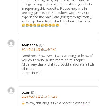
this gambling platform. I request for your help
in reporting this website. Please help me in
seeking justice, so that others won’t have to
experience the pain I am going through today,
and stop them from shedding tears like mine.
seobanda
说：
2024年2月4日 在 上午7:42
Good post however , I was wanting to know if
you could write a litte more on this topic?
I’d be very thankful if you could elaborate a little
bit more.
Appreciate it!
scam
说：
2024年2月5日 在 上午11:51
Wow, this blog is like a rocket blasting off