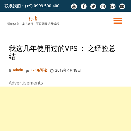
联系我们：
(+9) 0999.500.400
fa-
fa-
fa-
fa-
fa-
fa-
youtube
facebook
twitter
instagram
google-
envel
跳
plus
行者
至
切
运动健身---读书旅行---互联网技术及编程
内
容
换
我这几年使用过的VPS ： 之经验总
导
结
航
admin
326条评论
2019年4月18日
Advertisements