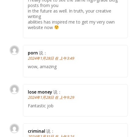
posts from you
in the future as well. In truth, your creative
writing
abilities has inspired me to get my very own
website now
porn
说：
2024年1月28日 在 上午3:49
wow, amazing
lose money
说：
2024年1月28日 在 上午9:29
Fantastic job
criminal
说：
2024年1月31日 在 上午3:24