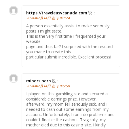
https://traveleasycanada.com
说：
2024年2月14日 在 下午1:24
A person essentially assist to make seriously
posts I might state.
This is the very first time I frequented your
website
page and thus far? I surprised with the research
you made to create this
particular submit incredible. Excellent process!
minors porn
说：
2024年2月14日 在 下午5:50
I played on this gambling site and secured a
considerable earnings prize. However,
afterward, my mom fell seriously sick, and I
needed to cash out some earnings from my
account. Unfortunately, I ran into problems and
couldn’t finalize the cashout. Tragically, my
mother died due to this casino site. I kindly