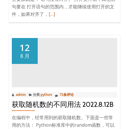
句要在 打开语句的范围内，才能继续使用打开的文
阅
件，如果对齐了，
[…]
读
更
多
2022.8.13.
12
Python
8 月
中
出
现,ValueError:
I/O
operation
admin
分类
python
73条评论
on
获取随机数的不同用法 2022.8.12B
closed
file.
在编程中，经常用到的获取随机数。下面是一些常
的
用的方法： Python标准库中的random函数，可以
解