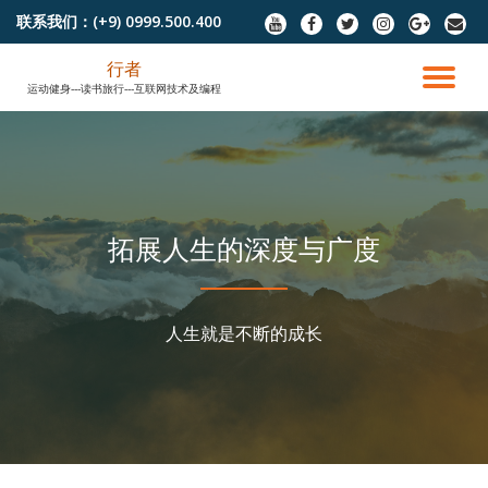
联系我们：
(+9) 0999.500.400
fa-
fa-
fa-
fa-
fa-
fa-
youtube
facebook
twitter
instagram
google-
envel
跳
plus
行者
至
切
运动健身---读书旅行---互联网技术及编程
内
容
换
导
航
拓展人生的深度与广度
人生就是不断的成长