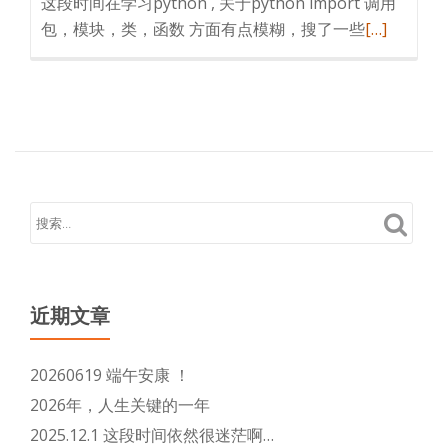
这段时间在学习python , 关于python import 调用
阅
包，模块，类，函数 方面有点模糊，搜了一些
[…]
读
更
多
python
import
导
入
问
题
_python
3
近期文章
模
块
20260619 端午安康 ！
导
2026年，人生关键的一年
入
2025.12.1 这段时间依然很迷茫啊…
(import)