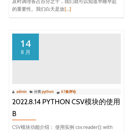
及时调理各占百分之十，我们就可以知道早睡早起
音
阅
的重要性。我们白天是放
[…]
乐
读
b
更
多
晚
14
上
8 月
不
睡
叫
耗
伤
admin
分类
python
67条评论
阳
2022.8.14 PYTHON CSV模块的使用
气！
早
B
上
不
CSV模块功能介绍： 使用实例 csv.reader(): with
起