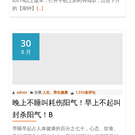
ios14以上版本，打开手机上的时钟app，点击下方
阅
的【闹钟】
[…]
读
更
多
iphone
30
闹
8 月
钟
铃
声
怎
么
admin
分类
人生
、
养生健康
1,593条评论
设
晚上不睡叫耗伤阳气！早上不起叫
置
成
封杀阳气！B
自
己
早睡早起占人体健康的百分之七十，心态、饮食、
的