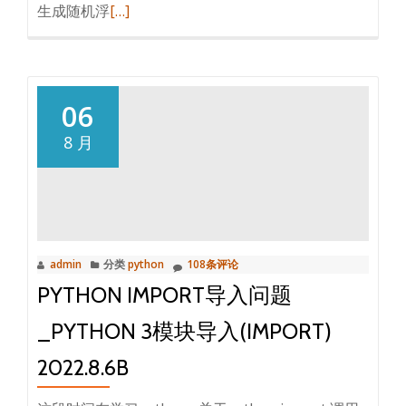
阅
生成随机浮
[…]
决
读
方
更
法
多
b
获
06
取
8 月
随
机
数
的
不
admin
分类
python
108条评论
同
PYTHON IMPORT导入问题
用
法
_PYTHON 3模块导入(IMPORT)
2022.8.12b
2022.8.6B