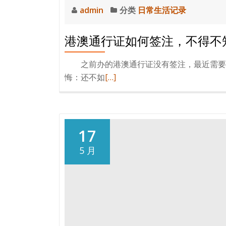
admin
分类
日常生活记录
港澳通行证如何签注，不得不
之前办的港澳通行证没有签注，最近需要签
阅
悔：还不如
[…]
读
更
多
港
17
澳
5 月
通
行
证
如
何
签