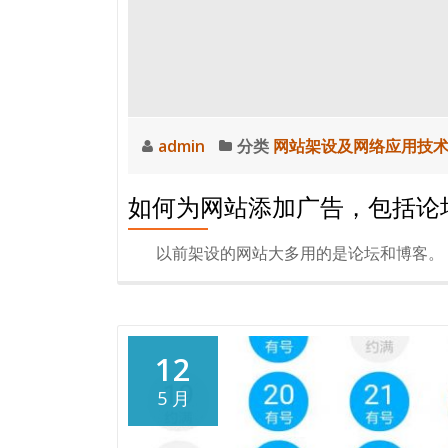
注，
不
得
不
知
admin
分类
网站架设及网络应用技
如何为网站添加广告，包括论
以前架设的网站大多用的是论坛和博客。 
12
5 月