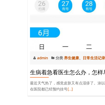
admin
分类
养生健康
、
日常生活记
生病着急看医生怎么办，怎样
最近天气热了，感觉皮肤又有点湿疹了。涂以
阅
在医院都已经预约挂号
[…]
读
更