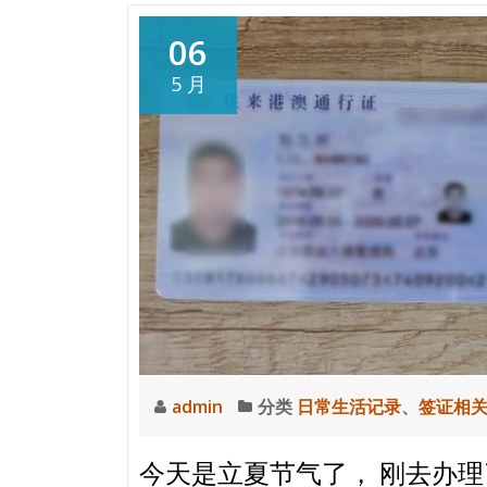
多
生
06
病
5 月
着
急
看
医
生
怎
么
办，
怎
样
尽
快
admin
分类
日常生活记录
、
签证相
的
挂
今天是立夏节气了， 刚去办