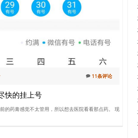
站
添
加
广
告，
包
括
论
坛
和
录
11条评论
博
客
尽快的挂上号
b
前的药膏感觉不太管用，所以想去医院看看那点药。 现