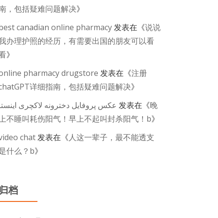
南，包括疑难问题解决
》
best canadian online pharmacy
发表在《
说说
我办理护照的经历，有需要出国的朋友可以看
看
》
online pharmacy drugstore
发表在《
注册
chatGPT详细指南，包括疑难问题解决
》
عکس پروفایل دخترونه لاکچری اینستا
发表在《
晚
上不睡叫耗伤阳气！早上不起叫封杀阳气！b
》
video chat
发表在《
人这一辈子，最不能透支
是什么？b
》
归档