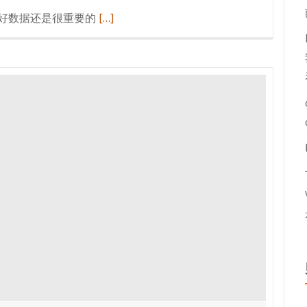
阅
好数据还是很重要的
[…]
读
更
多
个
人
经
验
总
结：
如
何
备
份
网
站
数