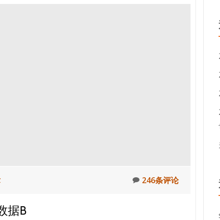
术
246条评论
数据B