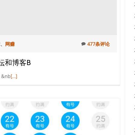
术
、
网赚
477条评论
坛和博客B
阅
&nb
[…]
读
更
多
如
何
为
网