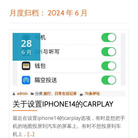
月度归档：
2024 年 6 月
28
6 月
admin
分类
旅行
、
日常生活记录
70条评论
关于设置IPHONE14的CARPLAY
最近在设置iphone14的carplay选项，有时是想把手
机的地图投屏到汽车的屏幕上。有时不想投屏到车
阅
机上，
[…]