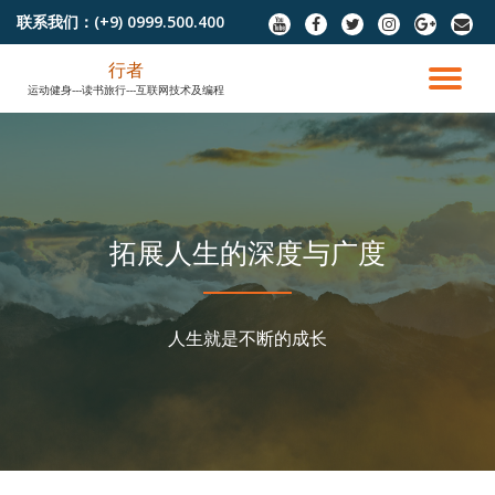
联系我们：
(+9) 0999.500.400
fa-
fa-
fa-
fa-
fa-
fa-
youtube
facebook
twitter
instagram
google-
envel
跳
plus
行者
至
切
运动健身---读书旅行---互联网技术及编程
内
容
换
导
航
拓展人生的深度与广度
人生就是不断的成长