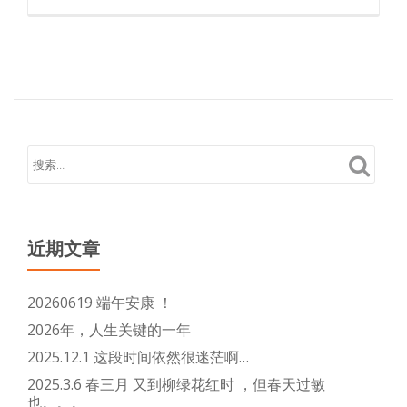
读
更
多
关
于
设
置
iphone14
的
carplay
近期文章
20260619 端午安康 ！
2026年，人生关键的一年
2025.12.1 这段时间依然很迷茫啊…
2025.3.6 春三月 又到柳绿花红时 ，但春天过敏
也。。。