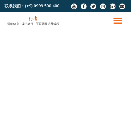
联系我们：
(+9) 0999.500.400
fa-
fa-
fa-
fa-
fa-
fa-
youtube
facebook
twitter
instagram
google-
envel
跳
plus
行者
至
切
运动健身---读书旅行---互联网技术及编程
内
容
换
导
航