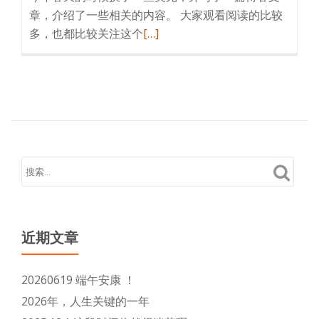
章，介绍了一些相关的内容。 大家观看阅读的比较
阅
多，也都比较关注这个
[…]
读
更
多
亲
身
经
历，
再
次
兑
换
近期文章
美
元
20260619 端午安康 ！
外
2026年，人生关键的一年
汇