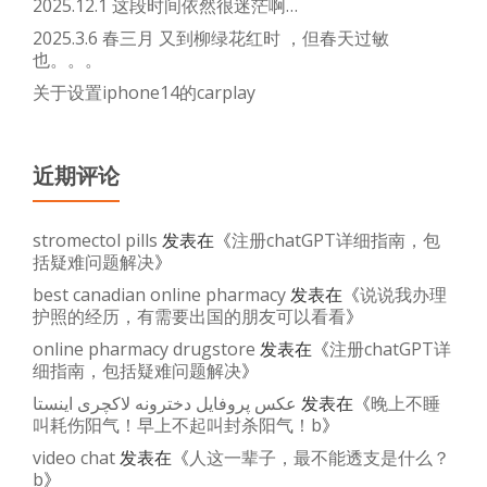
2025.12.1 这段时间依然很迷茫啊…
并
2025.3.6 春三月 又到柳绿花红时 ，但春天过敏
跨
也。。。
境
关于设置iphone14的carplay
汇
款
的
近期评论
操
作。。。
stromectol pills
发表在《
注册chatGPT详细指南，包
括疑难问题解决
》
best canadian online pharmacy
发表在《
说说我办理
护照的经历，有需要出国的朋友可以看看
》
online pharmacy drugstore
发表在《
注册chatGPT详
细指南，包括疑难问题解决
》
عکس پروفایل دخترونه لاکچری اینستا
发表在《
晚上不睡
叫耗伤阳气！早上不起叫封杀阳气！b
》
video chat
发表在《
人这一辈子，最不能透支是什么？
b
》