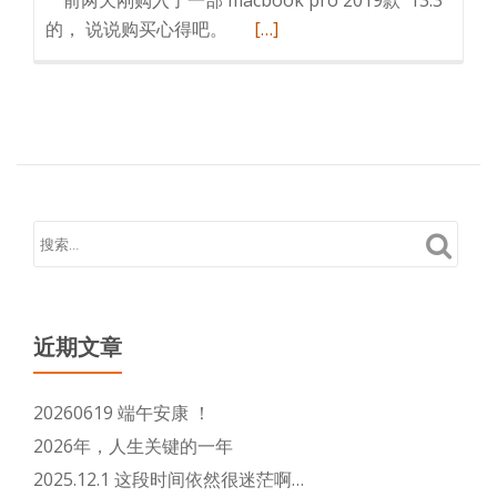
前两天刚购入了一部 macbook pro 2019款 13.3
了，
阅
的， 说说购买心得吧。
[…]
解
读
决
更
办
多
法
新
买
了
一
部
macbook
pro
,
近期文章
说
说
20260619 端午安康 ！
购
2026年，人生关键的一年
买
2025.12.1 这段时间依然很迷茫啊…
心