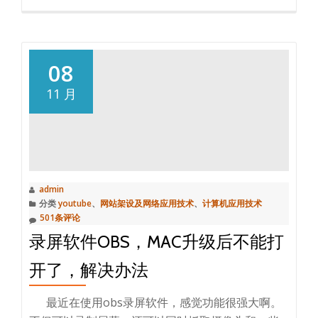
更
多
adse
何
08
时
11 月
发
pin
码
b
admin
分类
youtube
、
网站架设及网络应用技术
、
计算机应用技术
501条评论
录屏软件OBS，MAC升级后不能打
开了，解决办法
最近在使用obs录屏软件，感觉功能很强大啊。