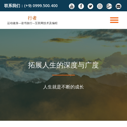
联系我们：
(+9) 0999.500.400
fa-
fa-
fa-
fa-
fa-
fa-
youtube
facebook
twitter
instagram
google-
envel
跳
plus
行者
至
切
运动健身---读书旅行---互联网技术及编程
内
容
换
导
航
拓展人生的深度与广度
人生就是不断的成长