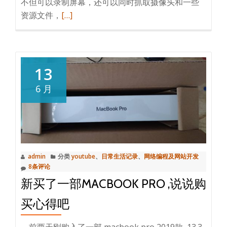
不但可以录制屏幕，还可以同时抓取摄像头和一些
阅
资源文件，
[…]
读
更
多
录
13
屏
6 月
软
件
obs，
mac
升
admin
分类
youtube
、
日常生活记录
、
网络编程及网站开发
级
8条评论
后
新买了一部MACBOOK PRO ,说说购
不
能
买心得吧
打
开