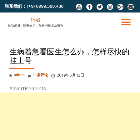
联系我们：
(+9) 0999.500.400
fa-
fa-
fa-
fa-
fa-
fa-
youtube
facebook
twitter
instagram
google-
envel
跳
plus
行者
至
切
运动健身---读书旅行---互联网技术及编程
内
容
换
生病着急看医生怎么办，怎样尽快的
导
挂上号
航
admin
11条评论
2019年5月12日
Advertisements