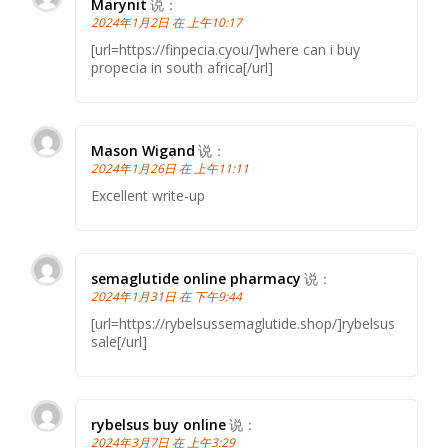
Marynit
说：
2024年1月2日 在 上午10:17
[url=https://finpecia.cyou/]where can i buy
propecia in south africa[/url]
Mason Wigand
说：
2024年1月26日 在 上午11:11
Excellent write-up
semaglutide online pharmacy
说：
2024年1月31日 在 下午9:44
[url=https://rybelsussemaglutide.shop/]rybelsus
sale[/url]
rybelsus buy online
说：
2024年3月7日 在 上午3:29