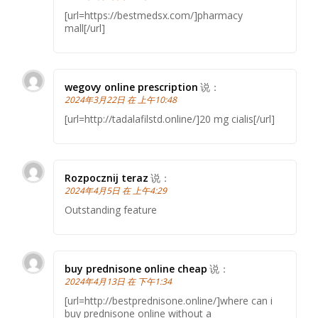
[url=https://bestmedsx.com/]pharmacy
mall[/url]
wegovy online prescription
说：
2024年3月22日 在 上午10:48
[url=http://tadalafilstd.online/]20 mg cialis[/url]
Rozpocznij teraz
说：
2024年4月5日 在 上午4:29
Outstanding feature
buy prednisone online cheap
说：
2024年4月13日 在 下午1:34
[url=http://bestprednisone.online/]where can i
buy prednisone online without a