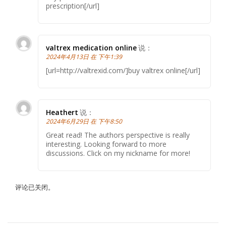
prescription[/url]
valtrex medication online
说：
2024年4月13日 在 下午1:39
[url=http://valtrexid.com/]buy valtrex online[/url]
Heathert
说：
2024年6月29日 在 下午8:50
Great read! The authors perspective is really
interesting. Looking forward to more
discussions. Click on my nickname for more!
评论已关闭。