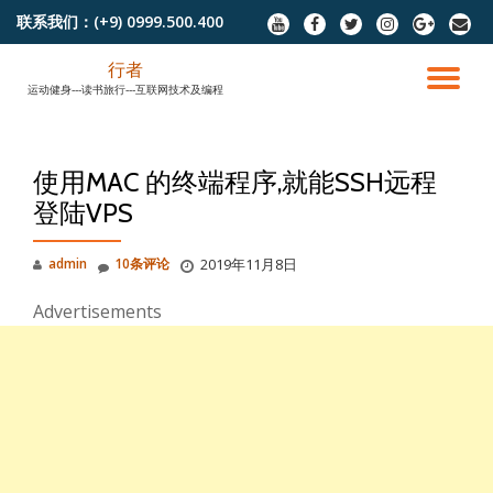
联系我们：
(+9) 0999.500.400
fa-
fa-
fa-
fa-
fa-
fa-
youtube
facebook
twitter
instagram
google-
envel
跳
plus
行者
至
切
运动健身---读书旅行---互联网技术及编程
内
容
换
使用MAC 的终端程序,就能SSH远程
导
登陆VPS
航
admin
10条评论
2019年11月8日
Advertisements