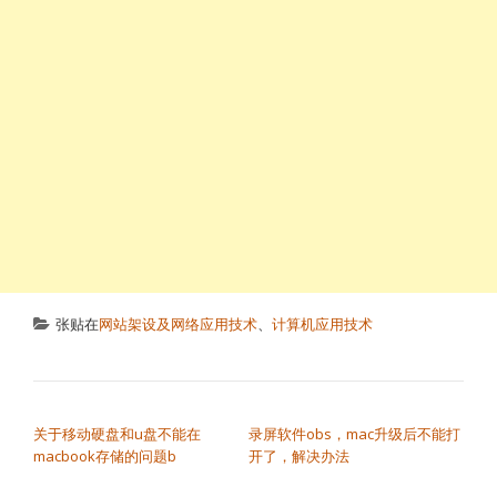
张贴在
网站架设及网络应用技术
、
计算机应用技术
文章导航
关于移动硬盘和u盘不能在
录屏软件obs，mac升级后不能打
macbook存储的问题b
开了，解决办法