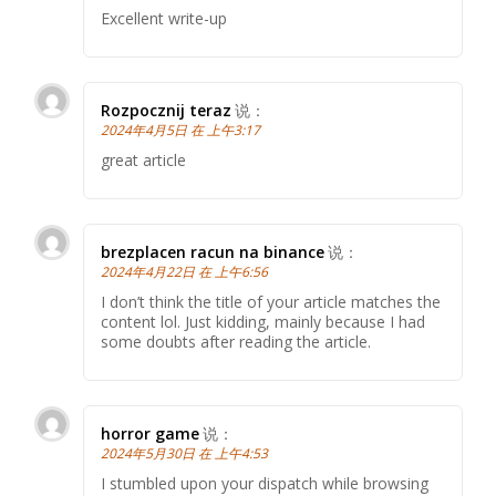
Excellent write-up
Rozpocznij teraz
说：
2024年4月5日 在 上午3:17
great article
brezplacen racun na binance
说：
2024年4月22日 在 上午6:56
I don’t think the title of your article matches the
content lol. Just kidding, mainly because I had
some doubts after reading the article.
horror game
说：
2024年5月30日 在 上午4:53
I stumbled upon your dispatch while browsing