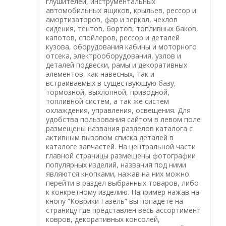
глушителей, инструментальных
автомобильных ящиков, крыльев, рессор и
амортизаторов, фар и зеркал, чехлов
сидения, тентов, бортов, топливных баков,
капотов, спойлеров, рессор и деталей
кузова, оборудования кабины и моторного
отсека, электрооборудования, узлов и
деталей подвески, рамы и декоративных
элементов, как навесных, так и
встраиваемых в существующую базу,
тормозной, выхлопной, приводной,
топливной систем, а так же систем
охлаждения, управления, освещения. Для
удобства пользования сайтом в левом поле
размещены названия разделов каталога с
активным вызовом списка деталей в
каталоге запчастей. На центральной части
главной страницы размещены фотографии
популярных изделий, названия под ними
являются кнопками, нажав на них можно
перейти в раздел выбранных товаров, либо
к конкретному изделию. Например нажав на
кнопу “Коврики Газель” вы попадете на
страницу где представлен весь ассортимент
ковров, декоративных консолей,