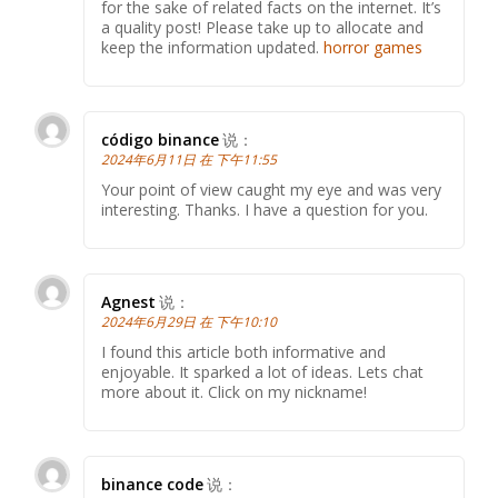
for the sake of related facts on the internet. It’s
a quality post! Please take up to allocate and
keep the information updated.
horror games
código binance
说：
2024年6月11日 在 下午11:55
Your point of view caught my eye and was very
interesting. Thanks. I have a question for you.
Agnest
说：
2024年6月29日 在 下午10:10
I found this article both informative and
enjoyable. It sparked a lot of ideas. Lets chat
more about it. Click on my nickname!
binance code
说：