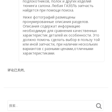
подлокотников, полок и других изделий
тюнинга салона. Любая ГАЗЕЛЬ запчасть
найдется при помощи поиска.
Ниже фотографий размещены
пронумерованные описания разделов.
Описания содержат информацию
необходимую для сравнения качественных
характеристик деталей их особенности. Это
должно помочь сделать выбор в пользу той
или иной запчасти, при наличии нескольких
вариантов с разными ценами,отличными
характеристиками.
评论已关闭。