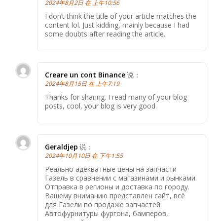
2024年8月2日 在 上午10:56
I don’t think the title of your article matches the
content lol. Just kidding, mainly because I had
some doubts after reading the article.
Creare un cont Binance
说：
2024年8月15日 在 上午7:19
Thanks for sharing. I read many of your blog
posts, cool, your blog is very good.
Geraldjep
说：
2024年10月10日 在 下午1:55
Реально адекватные цены на запчасти
Газель в сравнении с магазинами и рынками.
Отправка в регионы и доставка по городу.
Вашему вниманию представлен сайт, всё
для Газели по продаже запчастей:
Автофурнитуры фургона, бамперов,