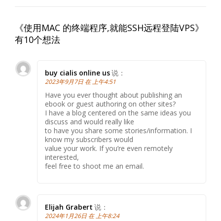
《
使用MAC 的终端程序,就能SSH远程登陆VPS
》
有10个想法
buy cialis online us
说：
2023年9月7日 在 上午4:51
Have you ever thought about publishing an
ebook or guest authoring on other sites?
I have a blog centered on the same ideas you
discuss and would really like
to have you share some stories/information. I
know my subscribers would
value your work. If you’re even remotely
interested,
feel free to shoot me an email.
Elijah Grabert
说：
2024年1月26日 在 上午8:24