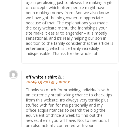
again perplexing just to always be making a gift
of concepts which often people might have
been making money from. And we also know
we have got the blog owner to appreciate
because of that. The explanations you made,
the easy website menu, the friendships your
site make it easier to engender – it is mostly
sensational, and it’s really helping our son in
addition to the family consider that the article is
entertaining, which is certainly incredibly
indispensable. Thanks for the whole lot!
off white t shirt
说：
2024年1月20日 在 下午10:31
Thanks so much for providing individuals with
an extremely breathtaking chance to check tips
from this website. It’s always very terrific plus
stuffed with fun for me personally and my
office acquaintances to search the blog the
equivalent of thrice a week to find out the
newest items you will have. Not to mention, I
am also actually contented with your