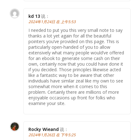
kd 13
说：
2024年1月24日 在 上午5:53
I needed to put you this very small note to say
thanks a lot yet again for all the beautiful
pointers you’ve provided on this page. This is
particularly open-handed of you to allow
extensively what many people would’ve offered
for an ebook to generate some cash on their
own, certainly now that you could have done it
if you decided. Those principles likewise acted
like a fantastic way to be aware that other
individuals have similar zeal like my own to see
somewhat more when it comes to this
problem. Certainly there are millions of more
enjoyable occasions up front for folks who
examine your site.
Rocky Wieand
说：
2024年1月26日 在 下午5:25