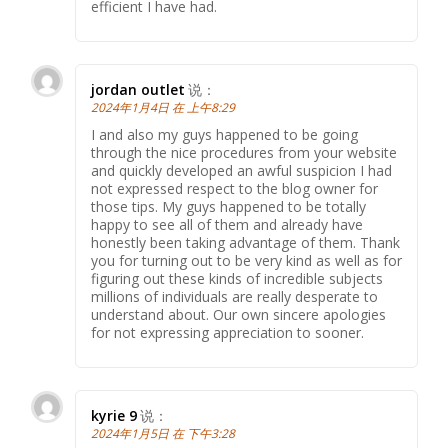
efficient I have had.
jordan outlet
说：
2024年1月4日 在 上午8:29
I and also my guys happened to be going
through the nice procedures from your website
and quickly developed an awful suspicion I had
not expressed respect to the blog owner for
those tips. My guys happened to be totally
happy to see all of them and already have
honestly been taking advantage of them. Thank
you for turning out to be very kind as well as for
figuring out these kinds of incredible subjects
millions of individuals are really desperate to
understand about. Our own sincere apologies
for not expressing appreciation to sooner.
kyrie 9
说：
2024年1月5日 在 下午3:28