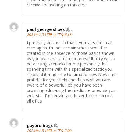
receive counselling on this area.
paul george shoes
说：
2024年1月17日 在 下午6:13
I precisely desired to thank you very much all
over again. I’m not certain what I would’ve
created in the absence of those basics shown
by you over that area of interest. It truly was a
depressing scenario for me personally, but
spending time with this specialized tactic you
resolved it made me to jump for joy. Now i am
grateful for your help and thus wish you are
aware of a powerful job you have been
providing educating the mediocre ones via your
web site. I’m certain you haven’t come across
all of us.
goyard bags
说：
2024年1月18日 在 下午7:09