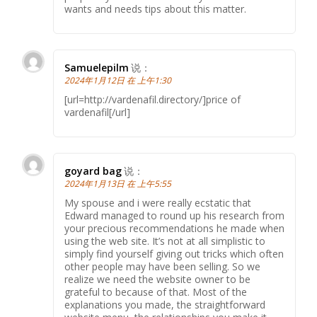
wants and needs tips about this matter.
Samuelepilm
说：
2024年1月12日 在 上午1:30
[url=http://vardenafil.directory/]price of
vardenafil[/url]
goyard bag
说：
2024年1月13日 在 上午5:55
My spouse and i were really ecstatic that
Edward managed to round up his research from
your precious recommendations he made when
using the web site. It’s not at all simplistic to
simply find yourself giving out tricks which often
other people may have been selling. So we
realize we need the website owner to be
grateful to because of that. Most of the
explanations you made, the straightforward