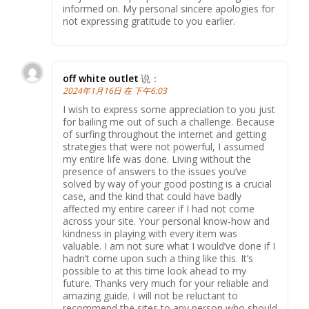
informed on. My personal sincere apologies for
not expressing gratitude to you earlier.
off white outlet
说：
2024年1月16日 在 下午6:03
I wish to express some appreciation to you just
for bailing me out of such a challenge. Because
of surfing throughout the internet and getting
strategies that were not powerful, I assumed
my entire life was done. Living without the
presence of answers to the issues you’ve
solved by way of your good posting is a crucial
case, and the kind that could have badly
affected my entire career if I had not come
across your site. Your personal know-how and
kindness in playing with every item was
valuable. I am not sure what I would’ve done if I
hadn’t come upon such a thing like this. It’s
possible to at this time look ahead to my
future. Thanks very much for your reliable and
amazing guide. I will not be reluctant to
recommend the sites to any person who should