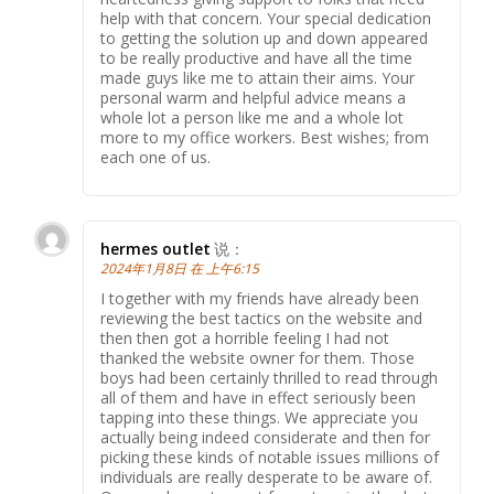
help with that concern. Your special dedication
to getting the solution up and down appeared
to be really productive and have all the time
made guys like me to attain their aims. Your
personal warm and helpful advice means a
whole lot a person like me and a whole lot
more to my office workers. Best wishes; from
each one of us.
hermes outlet
说：
2024年1月8日 在 上午6:15
I together with my friends have already been
reviewing the best tactics on the website and
then then got a horrible feeling I had not
thanked the website owner for them. Those
boys had been certainly thrilled to read through
all of them and have in effect seriously been
tapping into these things. We appreciate you
actually being indeed considerate and then for
picking these kinds of notable issues millions of
individuals are really desperate to be aware of.