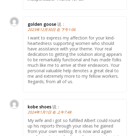
golden goose
说：
2023年12月30日 在 下午1:06
I want to express my affection for your kind-
heartedness supporting women who should
have assistance with your theme. Your real
dedication to getting the solution along appears
to be remarkably functional and has made folks
much like me to arrive at their endeavors. Your
personal valuable help denotes a great deal to
me and extremely more to my fellow workers.
Regards; from all of us.
kobe shoes
说：
2024年1月1日 在 上午7:48
My wife and i got so fulfilled Albert could round
up his reports through your ideas he gained
from your own weblog. It is now and again