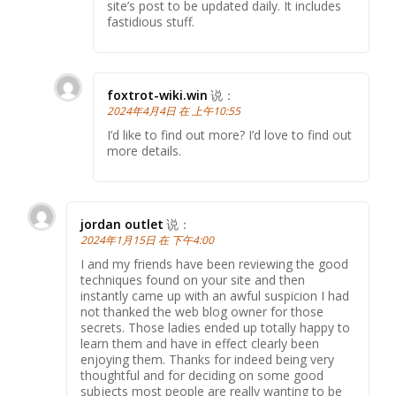
site’s post to be updated daily. It includes
fastidious stuff.
foxtrot-wiki.win
说：
2024年4月4日 在 上午10:55
I’d like to find out more? I’d love to find out
more details.
jordan outlet
说：
2024年1月15日 在 下午4:00
I and my friends have been reviewing the good
techniques found on your site and then
instantly came up with an awful suspicion I had
not thanked the web blog owner for those
secrets. Those ladies ended up totally happy to
learn them and have in effect clearly been
enjoying them. Thanks for indeed being very
thoughtful and for deciding on some good
subjects most people are really wanting to be