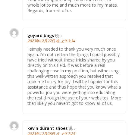
whole lot to me and much more to my mates.
Regards; from all of us.
goyard bags
说：
2023年12月27日 在 上午3:34
I simply needed to thank you very much once
again. I’m not certain the things I could possibly
have tried without these tricks shared by you
directly on this field. It was before a real
challenging case in my position, but witnessing
this well-written approach you resolved that
took me to cry for joy. I will be happier for this
assistance and thus hope that you know what a
powerful job you were getting into educating
the rest through the use of your websites. More
than likely you haven’t got to know all of us.
kevin durant shoes
说：
2023年12月28日 在 上午7:25