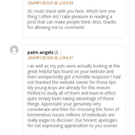
2024年1月22日 在 上午3:33
I抎 must check with you here. Which isn’t one
thing I often do! I take pleasure in reading a
post that can make people think. Also, thanks
for allowing me to comment!
palm angels
说：
2024年1月23日 在 上午4:31
I as well as my pals were actually looking at the
great helpful tips found on your website and
then unexpectedly got a horrible suspicion I had
not thanked the website owner for those tips.
My young boys are already for this reason
thrilled to study all of them and have in effect
quite simply been taking advantage of those
things. Appreciate your genuinely very
considerate and then for choosing this form of
tremendous issues millions of individuals are
really eager to discover. Our honest apologies
for not expressing appreciation to you sooner.