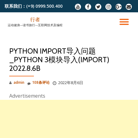
联系我们：
(+9) 0999.500.400
fa-
fa-
fa-
fa-
fa-
fa-
youtube
facebook
twitter
instagram
google-
envel
跳
plus
行者
至
切
运动健身---读书旅行---互联网技术及编程
内
容
换
PYTHON IMPORT导入问题
导
_PYTHON 3模块导入(IMPORT)
2022.8.6B
航
admin
108条评论
2022年8月6日
Advertisements