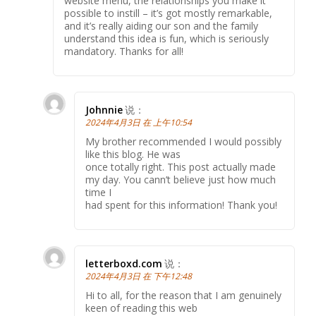
website menu, the relationships you make it
possible to instill – it’s got mostly remarkable,
and it’s really aiding our son and the family
understand this idea is fun, which is seriously
mandatory. Thanks for all!
Johnnie
说：
2024年4月3日 在 上午10:54
My brother recommended I would possibly
like this blog. He was
once totally right. This post actually made
my day. You cann’t believe just how much
time I
had spent for this information! Thank you!
letterboxd.com
说：
2024年4月3日 在 下午12:48
Hi to all, for the reason that I am genuinely
keen of reading this web