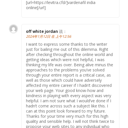
[url=https://levitra.cfd/]vardenafil india
online[/url]
off white jordan
说：
2024年1月12日 在 上午12:56
I want to express some thanks to the writer
just for bailing me out of this dilemma. Right
after checking throughout the online world and
getting ideas which were not helpful, I was
thinking my life was over. Being alive minus the
approaches to the problems you’ve solved
through your entire report is a critical case, as
well as those which could have adversely
affected my entire career if I hadn’t discovered
your web page. Your good know-how and
kindness in playing with every aspect was very
helpful. I am not sure what I would’ve done if I
hadn’t come across such a subject like this. I
can at this point look forward to my future.
Thanks for your time very much for this high
quality and sensible help. I will not think twice to
propose your web sites to any individual who