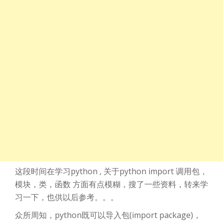
这段时间在学习python , 关于python import 调用包，
模块，类，函数 方面有点模糊，搜了一些资料，转来学
习一下，也供以后参考。。。
众所周知，python既可以导入包(import package)，