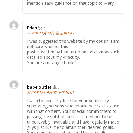
mention easy guidance on that topic to Mary.
Eden
说：
2023年11月24日 在 上午1:43
I was suggested this website by my cousin. I am
not sure whether this
post is written by him as no one else know such
detailed about my difficulty.
You are amazing! Thanks!
bape outlet
说：
2023年12月9日 在 下午10:01
I wish to voice my love for your generosity
supporting persons who should have assistance
with that content. Your special commitment to
passing the solution across turned out to be
unbelievably invaluable and have regularly made
guys just like me to attain their desired goals.
Your own important tips and hints entails a