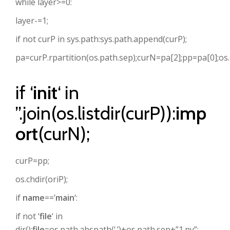
while layer>=0:
layer-=1;
if not curP in sys.path:sys.path.append(curP);
pa=curP.rpartition(os.path.sep);curN=pa[2];pp=pa[0];os.
if ‘
init
‘ in
”.join(os.listdir(curP)):
imp
ort
(curN);
curP=pp;
os.chdir(oriP);
if
name
==’
main
‘:
if not ‘
file
‘ in
dir():
file
=os.path.abspath(‘.’)+os.path.sep+”1.py”;