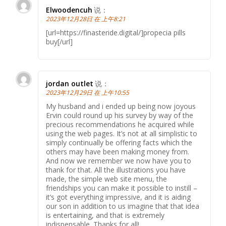
Elwoodencuh
说：
2023年12月28日 在 上午8:21
[url=https://finasteride.digital/]propecia pills
buy[/url]
jordan outlet
说：
2023年12月29日 在 上午10:55
My husband and i ended up being now joyous
Ervin could round up his survey by way of the
precious recommendations he acquired while
using the web pages. It’s not at all simplistic to
simply continually be offering facts which the
others may have been making money from.
And now we remember we now have you to
thank for that. All the illustrations you have
made, the simple web site menu, the
friendships you can make it possible to instill –
it’s got everything impressive, and it is aiding
our son in addition to us imagine that that idea
is entertaining, and that is extremely
indispensable. Thanks for all!