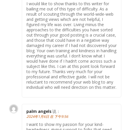
I would like to show thanks to this writer for
bailing me out of this type of difficulty. As a
result of scouting through the world-wide-web
and getting views which are not helpful, I
figured my life was over. Living minus the
approaches to the difficulties you have sorted
out through your good posting is a crucial case,
and those that could have in a negative way
damaged my career if I had not discovered your
blog. Your own training and kindness in handling
everything was useful. I don’t know what I
would have done if I hadn’t come across such a
subject like this. I can at this point look forward
to my future. Thanks very much for your
professional and effective guide. I will not be
reluctant to recommend your web blog to any
individual who will need direction on this matter.
palm angels
说：
2024年1月6日 在 下午9:56
I want to show my passion for your kind-
heartedness giving support to folks that need