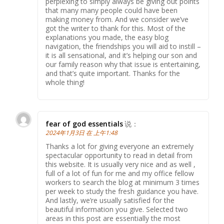
perplexing to simply always be giving out points
that many many people could have been
making money from. And we consider we’ve
got the writer to thank for this. Most of the
explanations you made, the easy blog
navigation, the friendships you will aid to instill –
it is all sensational, and it’s helping our son and
our family reason why that issue is entertaining,
and that’s quite important. Thanks for the
whole thing!
fear of god essentials
说：
2024年1月3日 在 上午1:48
Thanks a lot for giving everyone an extremely
spectacular opportunity to read in detail from
this website. It is usually very nice and as well ,
full of a lot of fun for me and my office fellow
workers to search the blog at minimum 3 times
per week to study the fresh guidance you have.
And lastly, we’re usually satisfied for the
beautiful information you give. Selected two
areas in this post are essentially the most