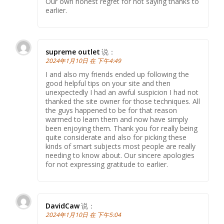
Our own honest regret for not saying thanks to
earlier.
supreme outlet
说：
2024年1月10日 在 下午4:49
I and also my friends ended up following the
good helpful tips on your site and then
unexpectedly I had an awful suspicion I had not
thanked the site owner for those techniques. All
the guys happened to be for that reason
warmed to learn them and now have simply
been enjoying them. Thank you for really being
quite considerate and also for picking these
kinds of smart subjects most people are really
needing to know about. Our sincere apologies
for not expressing gratitude to earlier.
DavidCaw
说：
2024年1月10日 在 下午5:04