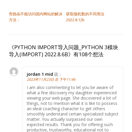
文章导航
旁路由不能访问国内网站的解决
获取随机数的不同用法
方法：
2022.8.12b
《
PYTHON IMPORT导入问题_PYTHON 3模块
导入(IMPORT) 2022.8.6B
》有108个想法
jordan 1 mid
说：
2023年11月23日 在 下午11:46
I am also commenting to let you be aware of
what a fine discovery my daughter experienced
viewing your web page. She discovered a lot of
things, not to mention what it is like to possess
an ideal coaching character to get others
smoothly understand certain specialized subject
matter. You actually surpassed our own
expected results. Thank you for offering such
productive, trustworthy, educational not to