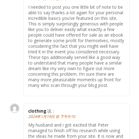
I needed to post you one little bit of note to be
able to say thanks a lot again for your personal
incredible basics you’ve featured on this site.
This is simply surprisingly generous with people
like you to deliver easily what exactly a few
people could have offered for sale as an ebook
to generate some profit for themselves, mostly
considering the fact that you might well have
tried it in the event you considered necessary.
These tips additionally served like a good way
to understand that many people have a similar
dream like my very own to figure out more
concerning this problem. I’m sure there are
many more pleasurable moments up front for
many who scan through your blog post.
clothing
说：
2024年1月19日 在 下午9:10
My husband and i got excited that Peter
managed to finish off his research while using
the ideas he made from your site. It is now and