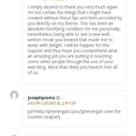
I simply desired to thank you very much again.
I’m not certain the things that I might have
created without these tips and hints provided by
you directly on my theme. This has been an
absolute horrifying condition for me personally,
nevertheless being able to see a new well-
written mode you treated that made me to
weep with delight. I will be happier for this
support and thus hope you comprehend what
an amazing job you are putting in teaching
some other people through the use of your
web blog. More than likely you haven’t met all
of us.
Josephpioms
说：
2023年12月28日 在 上午7:26
[url=http://phenergan.cyou/]phenergan over the
counter usa[/url]