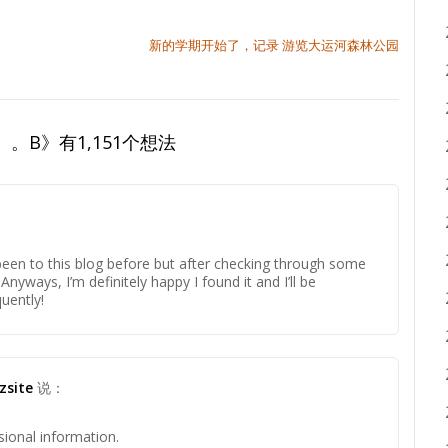
新的学期开始了，记录 游览大运河森林公园
。。B
》有1,151个想法
 been to this blog before but after checking through some
 Anyways, I’m definitely happy I found it and I’ll be
uently!
zsite
说：
ional information.