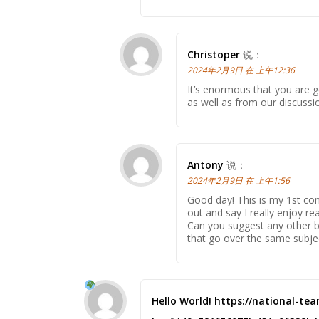
Christoper
说：
2024年2月9日 在 上午12:36
It’s enormous that you are g
as well as from our discuss
Antony
说：
2024年2月9日 在 上午1:56
Good day! This is my 1st co
out and say I really enjoy re
Can you suggest any other 
that go over the same subjec
Hello World! https://national-