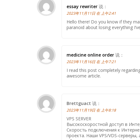
essay rewriter
说：
2023年11月11日 在 上午2:41
Hello there! Do you know if they mak
paranoid about losing everything I
medicine online order
说：
2023年11月16日 在 上午7:21
I read this post completely regardin
awesome article.
Brettguact
说：
2023年11月19日 在 上午8:18
VPS SERVER
Высокоскоростной доступ в Инте
Скорость подключения к Интерне
проекта. Наши VPS/VDS-серверы, а