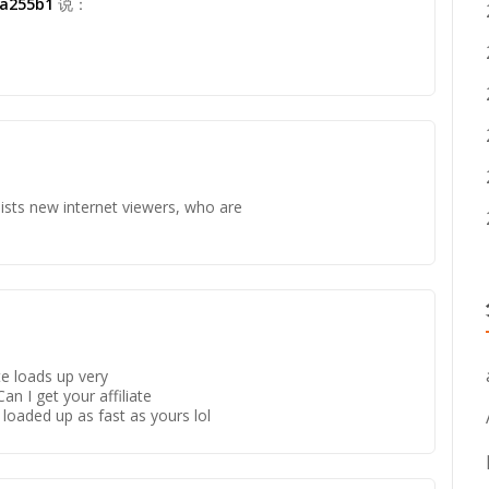
1a255b1
说：
ssists new internet viewers, who are
te loads up very
n I get your affiliate
 loaded up as fast as yours lol