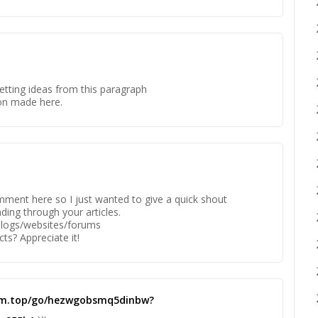
etting ideas from this paragraph
ion made here.
mment here so I just wanted to give a quick shout
ading through your articles.
blogs/websites/forums
ts? Appreciate it!
team.top/go/hezwgobsmq5dinbw?