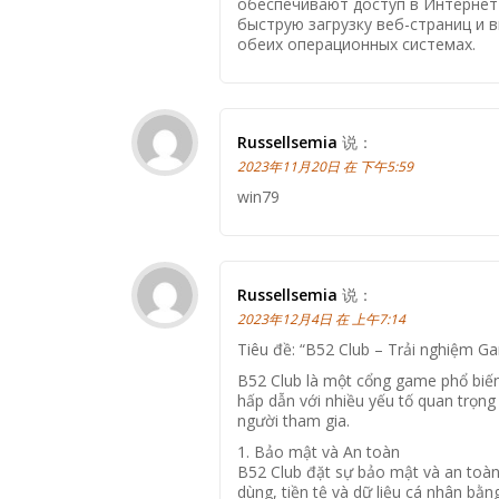
обеспечивают доступ в Интернет 
быструю загрузку веб-страниц и
обеих операционных системах.
Russellsemia
说：
2023年11月20日 在 下午5:59
win79
Russellsemia
说：
2023年12月4日 在 上午7:14
Tiêu đề: “B52 Club – Trải nghiệm G
B52 Club là một cổng game phổ biến
hấp dẫn với nhiều yếu tố quan trọng 
người tham gia.
1. Bảo mật và An toàn
B52 Club đặt sự bảo mật và an toàn
dùng, tiền tệ và dữ liệu cá nhân b