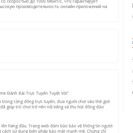
со скоростью до 1000 Мбит/с, что гарантирует
 высокую производительность онлайн-приложений на
ame Đánh Bài Trực Tuyến Tuyệt Vời”
 trong cộng đồng trực tuyến, đưa người chơi vào thế giới
đã giúp trò chơi trở nên nổi tiếng và thu hút đông đảo
 lên hàng đầu. Trang web đảm bảo bảo vệ thông tin người
ằng cách sử dụng biện pháp bảo mật mạnh mẽ. Chứng chỉ