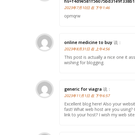
hs=f4d9e581f56075bd31e9f338b
2023年7月10日 在 下午1:46
opmqrw
online medicine to buy
说：
2023年8月31日 在 上午4:56
This post is actually a nice one it a
wishing for blogging.
generic for viagra
说：
2023年11月1日 在 下午6:57
Excellent blog here! Also your websi
fast! What web host are you using? Ca
link to your host? I wish my web site