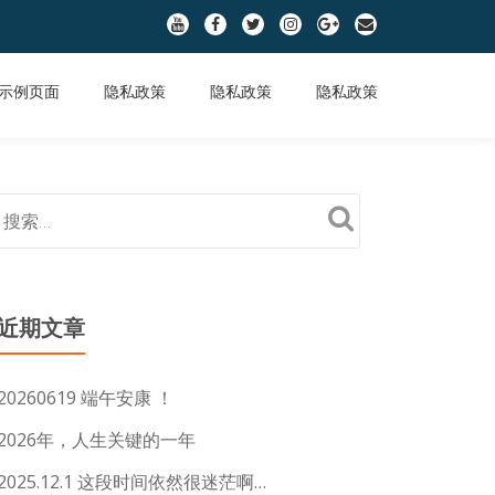
fa-
fa-
fa-
fa-
fa-
fa-
youtube
facebook
twitter
instagram
google-
envelope
plus
示例页面
隐私政策
隐私政策
隐私政策
近期文章
20260619 端午安康 ！
2026年，人生关键的一年
2025.12.1 这段时间依然很迷茫啊…