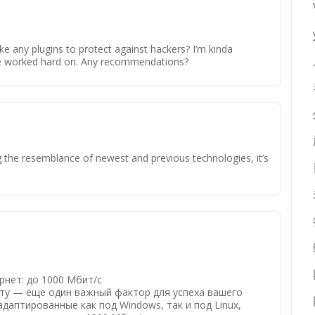
e any plugins to protect against hackers? I’m kinda
’ve worked hard on. Any recommendations?
g the resemblance of newest and previous technologies, it’s
рнет: до 1000 Мбит/с
ту — еще один важный фактор для успеха вашего
даптированные как под Windows, так и под Linux,