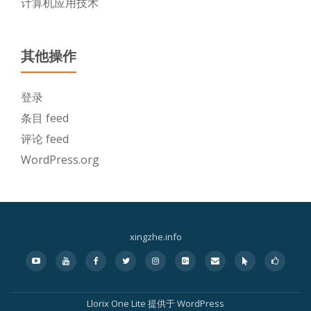
计算机应用技术
其他操作
登录
条目 feed
评论 feed
WordPress.org
xingzhe.info
二
fa-
fa-
fa-
fa-
fa-
fa-
fa-
fa-
fa-
youtube-
youtube
facebook
twitter
instagram
google-
envelope
mouse-
thumbs-
级
play
plus-
pointer
o-
square
up
Llorix One Lite
提供于
WordPress