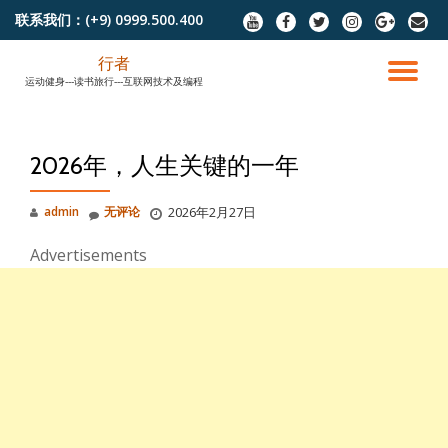
联系我们：
(+9) 0999.500.400
fa-
fa-
fa-
fa-
fa-
fa-
youtube
facebook
twitter
instagram
google-
envel
跳
plus
行者
至
切
运动健身---读书旅行---互联网技术及编程
内
容
换
2026年，人生关键的一年
导
admin
无评论
2026年2月27日
航
Advertisements