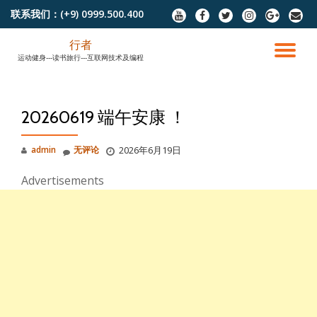
联系我们：
(+9) 0999.500.400
fa-
fa-
fa-
fa-
fa-
fa-
youtube
facebook
twitter
instagram
google-
envel
跳
plus
行者
至
切
运动健身---读书旅行---互联网技术及编程
内
容
换
20260619 端午安康 ！
导
admin
无评论
2026年6月19日
航
Advertisements