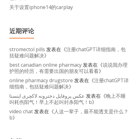
储
关于设置iphone14的carplay
的
问
题
近期评论
b
stromectol pills
发表在《
注册chatGPT详细指南，包
括疑难问题解决
》
best canadian online pharmacy
发表在《
说说我办理
护照的经历，有需要出国的朋友可以看看
》
online pharmacy drugstore
发表在《
注册chatGPT详
细指南，包括疑难问题解决
》
عکس پروفایل دخترونه لاکچری اینستا
发表在《
晚上不睡
叫耗伤阳气！早上不起叫封杀阳气！b
》
video chat
发表在《
人这一辈子，最不能透支是什么？
b
》