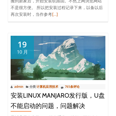
搬到新家后，开始安装软路由。不然上网浏览网站
的
不是很方便。 所以把安装过程记录下来，以备以后
解
阅
再次安装时，当作参考
[…]
决
读
方
更
法：
多
2022.5.12
19
软
10 月
路
由
系
统
安
admin
分类
计算机应用技术
765条评论
装
安装LINUX MANJARO发行版，U盘
流
程
不能启动的问题，问题解决
b