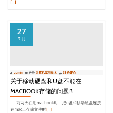
了，
读
[…]
解
更
决
多
办
使
法
用
27
mac
9 月
的
终
端
程
序,
admin
分类
计算机应用技术
39条评论
就
关于移动硬盘和U盘不能在
能
ssh
MACBOOK存储的问题B
远
程
前两天在用macbook时，把u盘和移动硬盘连接
登
阅
在mac上存储文件时
[…]