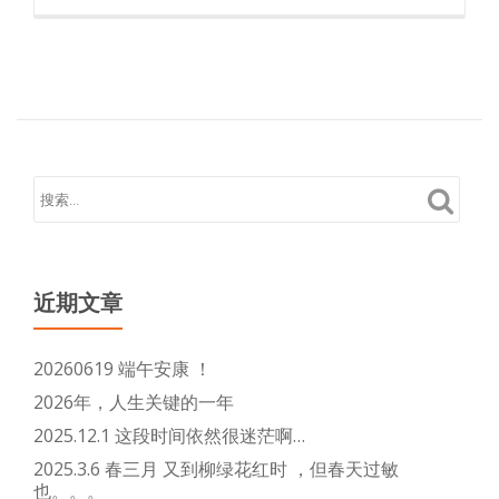
陆
读
vps
更
多
关
于
移
动
硬
盘
和
u
近期文章
盘
不
20260619 端午安康 ！
能
2026年，人生关键的一年
在
2025.12.1 这段时间依然很迷茫啊…
macbook
2025.3.6 春三月 又到柳绿花红时 ，但春天过敏
存
也。。。