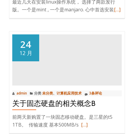
最近几天在安装linux操作系统， 选择了两款发行
阅
版。一个是mint , 一个是manjaro. 心中首选安装
[…]
读
更
多
安
24
装
12 月
linux
manjaro
发
行
版，
admin
分类
未分类
、
计算机应用技术
3条评论
U
关于固态硬盘的相关概念B
盘
不
前两天新购置了一块固态移动硬盘。是三星的t5
能
阅
1TB。 传输速度 基本500MB/s
[…]
启
读
动