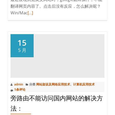
题
翻译网页内容了。点击后没有反应，怎么解决呢？
解
阅
Win/Mac
[…]
决
读
更
多
Win/Mac
15
解
5 月
决
谷
歌
浏
览
admin
分类
网站架设及网络应用技术
、
计算机应用技术
器
5条评论
无
旁路由不能访问国内网站的解决方
法
翻
法：
译