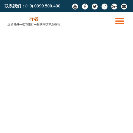
联系我们：
(+9) 0999.500.400
fa-
fa-
fa-
fa-
fa-
fa-
youtube
facebook
twitter
instagram
google-
envel
跳
plus
行者
至
切
运动健身---读书旅行---互联网技术及编程
内
容
换
导
航