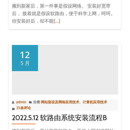
网
搬到新家后，第一件事是假设网络。 安装好宽带
页
后， 接着就是假设软路由，便于科学上网，呵呵。
的
阅
但安装好后，却不能
[…]
问
读
题
更
2023.1.5b
多
旁
12
路
5 月
由
不
能
访
问
admin
分类
网站架设及网络应用技术
、
计算机应用技术
国
25条评论
内
2022.5.12 软路由系统安装流程B
网
站