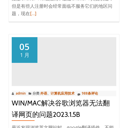
但是有些人注册时会经常面临不服务它们的地区问
阅
题，现在
[…]
读
更
多
注
05
册
1 月
chatGPT
详
细
指
南，
admin
分类
外语
、
计算机应用技术
988条评论
包
WIN/MAC解决谷歌浏览器无法翻
括
疑
译网页的问题2023.1.5B
难
问
最近发现浏览英文网站时，google翻译插件，不能