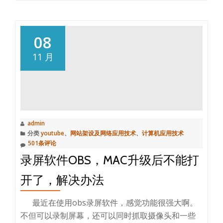
更
的
多
问
关
08
题，
于
问
11 月
固
题
态
解
硬
决
盘
的
admin
相
分类
youtube
、
网站架设及网络应用技术
、
计算机应用技术
关
501条评论
概
录屏软件OBS，MAC升级后不能打
念
b
开了，解决办法
最近在使用obs录屏软件，感觉功能很强大啊。
不但可以录制屏幕，还可以同时抓取摄像头和一些