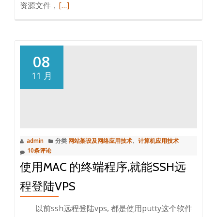
阅
资源文件，
[…]
读
更
多
录
08
屏
11 月
软
件
obs，
mac
升
admin
分类
网站架设及网络应用技术
、
计算机应用技术
级
10条评论
后
使用MAC 的终端程序,就能SSH远
不
能
程登陆VPS
打
开
阅
以前ssh远程登陆vps, 都是使用putty这个软件