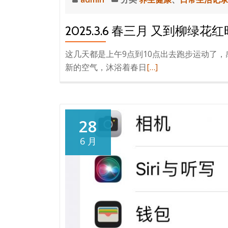
2025.3.6 春三月 又到柳绿
这几天都是上午9点到10点出去跑步运动了
阅
新的空气，沐浴着春日
[…]
读
更
多
2025.3.6
28
春
6 月
三
月
又
到
柳
绿
花