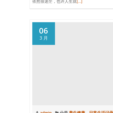
阅
依然很迷茫，也许人生就
[…]
读
更
多
2025.12.1
06
这
3 月
段
时
间
依
然
很
迷
茫
啊…
admin
分类
养生健康
、
日常生活记