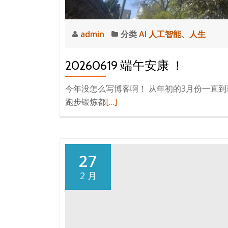
admin
分类
AI 人工智能
、
人生
20260619 端午安康 ！
今年没怎么写博客啊！ 从年初的3月份一直到现
阅
跑步锻炼都
[…]
读
更
多
20260619
27
端
2 月
午
安
康
！