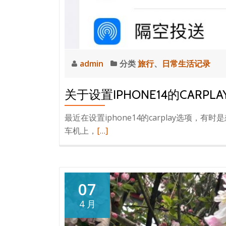
红
时
，
但
春
admin
分类
旅行
、
日常生活记录
天
过
关于设置IPHONE14的CARPLA
敏
也。。。
最近在设置iphone14的carplay选项
阅
车机上，
[…]
读
更
多
关
07
于
4 月
设
置