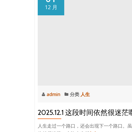
年，
12 月
人
生
关
键
的
一
年
admin
分类
人生
2025.12.1 这段时间依然很迷茫
人生走过一个路口，还会出现下一个路口。虽